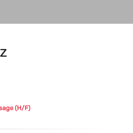
z
ssage (H/F)