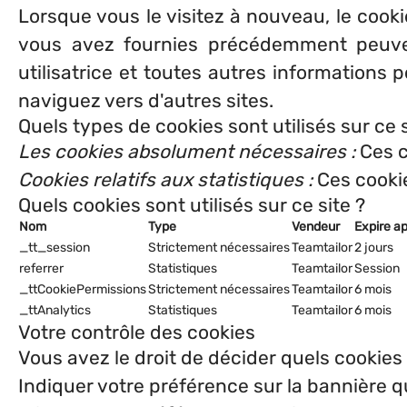
Lorsque vous le visitez à nouveau, le cook
vous avez fournies précédemment peuvent
utilisatrice et toutes autres informations 
naviguez vers d'autres sites.
Quels types de cookies sont utilisés sur ce s
Les cookies absolument nécessaires :
Ces c
Cookies relatifs aux statistiques :
Ces cookie
Quels cookies sont utilisés sur ce site ?
Nom
Type
Vendeur
Expire a
_tt_session
Strictement nécessaires
Teamtailor
2 jours
referrer
Statistiques
Teamtailor
Session
_ttCookiePermissions
Strictement nécessaires
Teamtailor
6 mois
_ttAnalytics
Statistiques
Teamtailor
6 mois
Votre contrôle des cookies
Vous avez le droit de décider quels cookies 
Indiquer votre préférence sur la bannière q