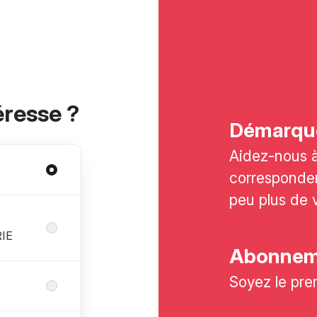
éresse ?
Démarqu
Aidez-nous à 
corresponden
peu plus de 
IE
Abonneme
Soyez le pre