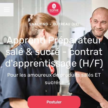
MENU CARRIÈRE
SNACKING
·
OUTREAU (62)
Apprenti Préparateur
salé & sucré - contrat
d'apprentissage (H/F)
Pour les amoureux de produits salés ET
sucrés !
Postuler