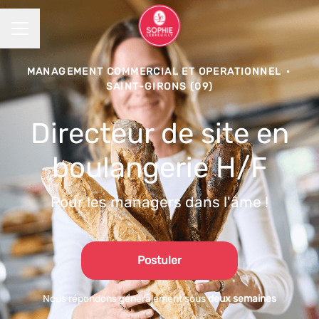
MENU CARRIÈRE
MANAGEMENT COMMERCIAL ET OPERATIONNEL
·
SAINT-GIRONS (09)
Directeur de site en
boulangerie H/F
Pour les managers dans l'âme !
Postuler
Nous répondons généralement sous
deux semaines