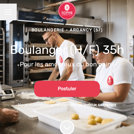
MENU CARRIÈRE
BOULANGERIE
·
ARGANCY (57)
Boulanger (H/F) 35h
Pour les amoureux du bon pain !
Postuler
Nous répondons généralement sous
deux semaines