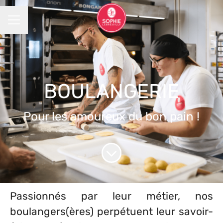
MENU CARRIÈRE
BOULANGERIE
Pour les amoureux du bon pain !
Faire défiler jusqu'au contenu
Passionnés par leur métier, nos
boulangers(ères) perpétuent leur savoir-