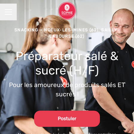
MENU CARRIÈRE
SNACKING
·
NOEUX-LES-MINES (62), SAILLY-
LABOURSE (62)
Préparateur salé &
sucré (H/F)
Pour les amoureux de produits salés ET
sucrés !
Postuler