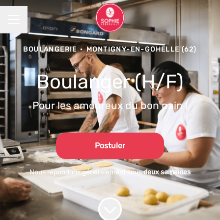
MENU CARRIÈRE
BOULANGERIE
·
MONTIGNY-EN-GOHELLE (62)
Boulanger (H/F)
Pour les amoureux du bon pain !
Postuler
Nous répondons généralement sous
deux semaines