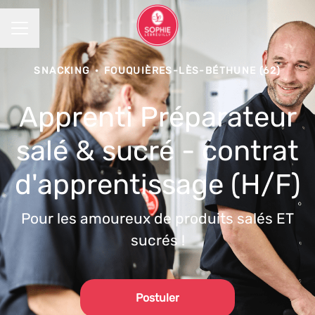
MENU CARRIÈRE
SNACKING
·
FOUQUIÈRES-LÈS-BÉTHUNE (62)
Apprenti Préparateur
salé & sucré - contrat
d'apprentissage (H/F)
Pour les amoureux de produits salés ET
sucrés !
Postuler