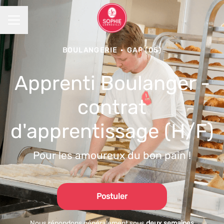
MENU CARRIÈRE
BOULANGERIE
·
GAP (05)
Apprenti Boulanger -
contrat
d'apprentissage (H/F)
Pour les amoureux du bon pain !
Postuler
Nous répondons généralement sous
deux semaines