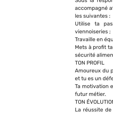
Sous la respon
accompagné afi
les suivantes :
Utilise ta pa
viennoiseries ;
Travaille en éq
Mets à profit t
sécurité alimen
TON PROFIL
Amoureux du pai
et tu es un déf
Ta motivation e
futur métier.
TON ÉVOLUTIO
La réussite de