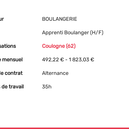
ur
BOULANGERIE
Apprenti Boulanger (H/F)
sations
Coulogne (62)
e mensuel
492,22 € - 1 823,03 €
e contrat
Alternance
de travail
35h