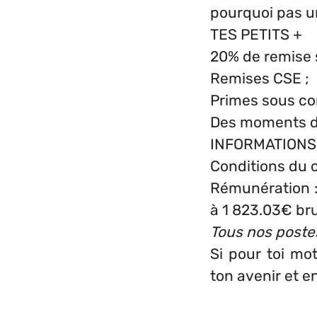
pourquoi pas un
TES PETITS +
20% de remise s
Remises CSE ;
Primes sous con
Des moments de 
INFORMATION
Conditions du c
Rémunération : 
à 1 823.03€ br
Tous nos poste
Si pour toi mo
ton avenir et e