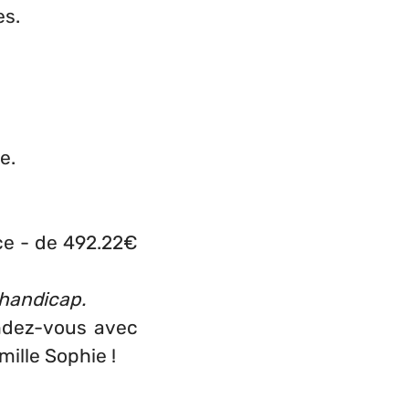
es.
e.
nce - de 492.22€
 handicap.
endez-vous avec
mille Sophie !