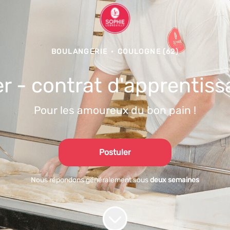
BOULANGERIE
·
COULOGNE (62)
r - contrat d'apprentiss
Pour les amoureux du bon pain !
Postuler
Nous répondons généralement sous
deux semaines