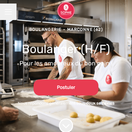
MENU CARRIÈRE
BOULANGERIE
·
MARCONNE (62)
Boulanger (H/F)
Pour les amoureux du bon pain !
Postuler
Nous répondons généralement sous
deux semaines