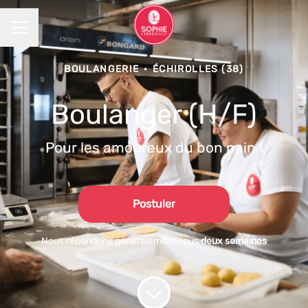
MENU CARRIÈRE
BOULANGERIE
·
ÉCHIROLLES (38)
Boulanger (H/F)
Pour les amoureux du bon pain !
Postuler
Nous répondons généralement sous
deux semaines