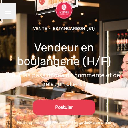
MENU CARRIÈRE
VENTE
·
ESTANCARBON (31)
Vendeur en
boulangerie (H/F)
Pour les passionnés de commerce et de
relation client !
Postuler
Nous répondons généralement sous
deux semaines