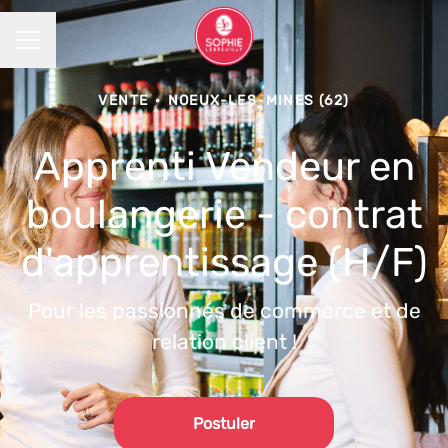
MENU CARRIÈRE
VENTE
·
NOEUX-LES-MINES (62)
Apprenti Vendeur en
boulangerie - contrat
d'apprentissage (H/F)
Pour les passionnés de commerce et de
relation client !
Postuler