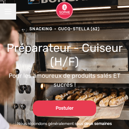
MENU CARRIÈRE
SNACKING
·
CUCQ-STELLA (62)
Préparateur - Cuiseur
(H/F)
Pour les amoureux de produits salés ET
sucrés !
Postuler
Nous répondons généralement sous
deux semaines