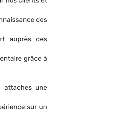
r nos clients et
connaissance des
ort auprès des
mentaire grâce à
u attaches une
périence sur un