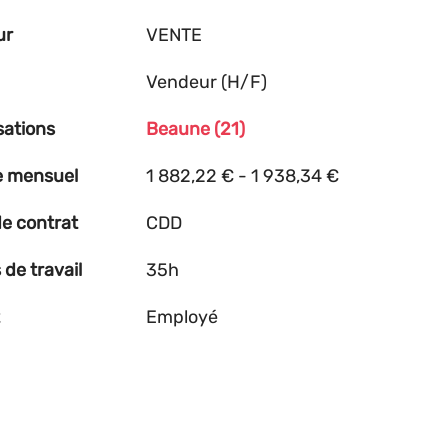
ur
VENTE
Vendeur (H/F)
sations
Beaune (21)
e mensuel
1 882,22 € - 1 938,34 €
e contrat
CDD
de travail
35h
Employé