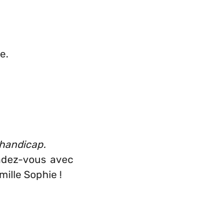
e.
 handicap.
endez-vous avec
mille Sophie !