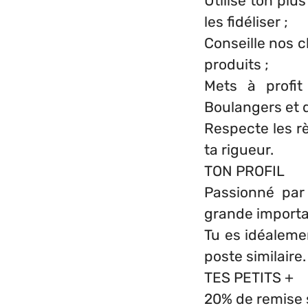
Utilise ton plu
les fidéliser ;
Conseille nos c
produits ;
Mets à profit
Boulangers et d
Respecte les rè
ta rigueur.
TON PROFIL
Passionné par
grande importan
Tu es idéaleme
poste similaire
TES PETITS +
20% de remise s