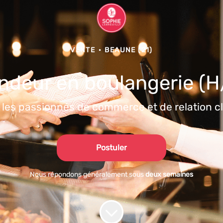
VENTE
·
BEAUNE (21)
ndeur en boulangerie (H
 les passionnés de commerce et de relation cli
Postuler
Nous répondons généralement sous
deux semaines