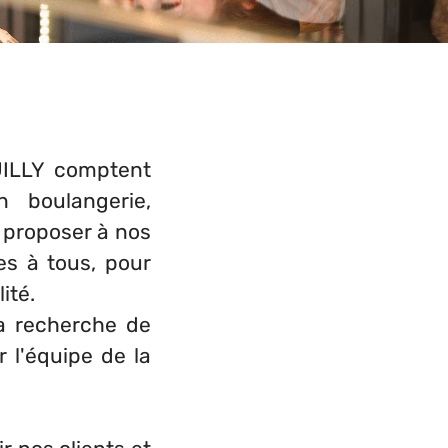
UILLY comptent
 boulangerie,
e proposer à nos
es à tous, pour
ité.
a recherche de
 l'équipe de la