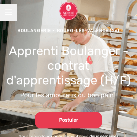
MENU CARRIÈRE
BOULANGERIE
·
BOURG-LÈS-VALENCE (26)
Apprenti Boulanger -
contrat
d'apprentissage (H/F)
Pour les amoureux du bon pain !
Postuler
Nous répondons généralement sous
deux semaines