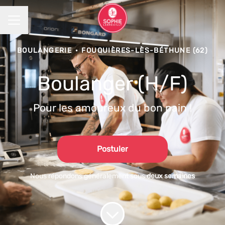
MENU CARRIÈRE
BOULANGERIE
·
FOUQUIÈRES-LÈS-BÉTHUNE (62)
Boulanger (H/F)
Pour les amoureux du bon pain !
Postuler
Nous répondons généralement sous
deux semaines