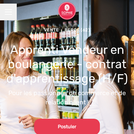
MENU CARRIÈRE
VENTE
·
BERCK (62)
Apprenti Vendeur en
boulangerie - contrat
d'apprentissage (H/F)
Pour les passionnés de commerce et de
relation client !
Postuler