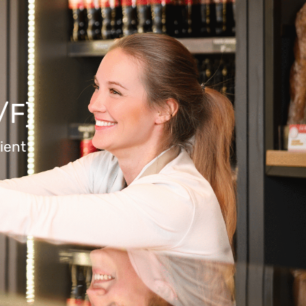
/F)
ent !