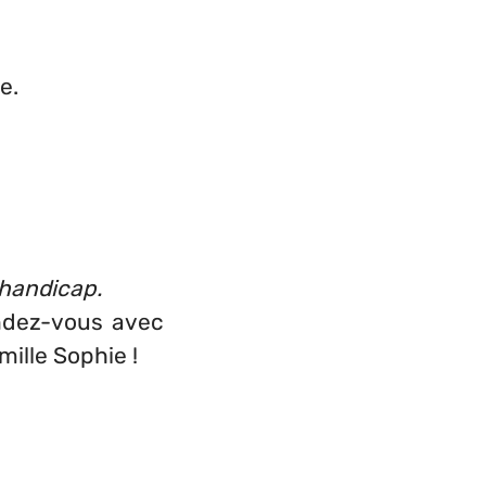
e.
 handicap.
endez-vous avec
mille Sophie !