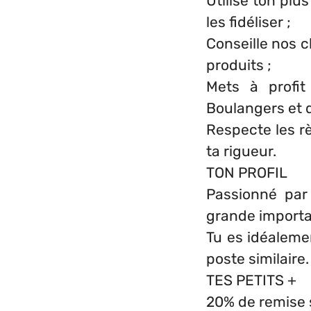
Utilise ton plu
les fidéliser ;
Conseille nos c
produits ;
Mets à profit
Boulangers et d
Respecte les rè
ta rigueur.
TON PROFIL
Passionné par
grande importan
Tu es idéaleme
poste similaire
TES PETITS +
20% de remise s