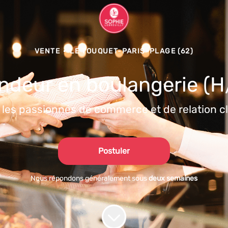
VENTE
·
LE TOUQUET-PARIS-PLAGE (62)
ndeur en boulangerie (H
 les passionnés de commerce et de relation cli
Postuler
Nous répondons généralement sous
deux semaines