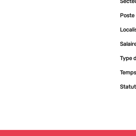
Secte
Poste
Locali
Salair
Type d
Temps 
Statut