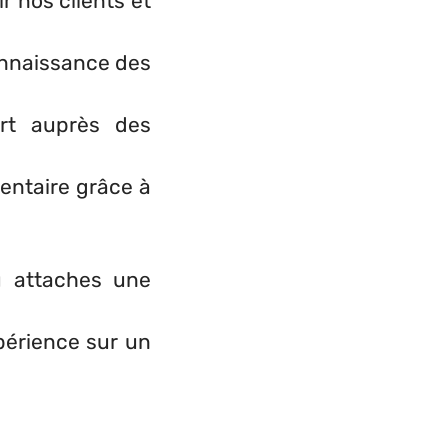
r nos clients et
connaissance des
ort auprès des
mentaire grâce à
u attaches une
périence sur un