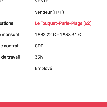
ur
VENTE
Vendeur (H/F)
sations
Le Touquet-Paris-Plage (62)
e mensuel
1 882,22 € - 1 938,34 €
e contrat
CDD
de travail
35h
Employé