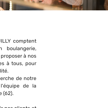
UILLY comptent
 boulangerie,
e proposer à nos
es à tous, pour
ité.
herche de notre
l'équipe de la
 (62).